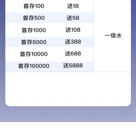
新闻动态
专家指导
领导视察
行业
图片报道
视频资料
行业资讯
天虹·诗词
向仲怀院士考察绵阳欧宝app登
录
浙江省农科院蚕研所等专家到
天虹公司考察