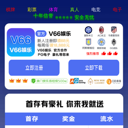
欧宝app登录-APP免费下载
“涪城蚕茧”荣获国家农业农
“涪